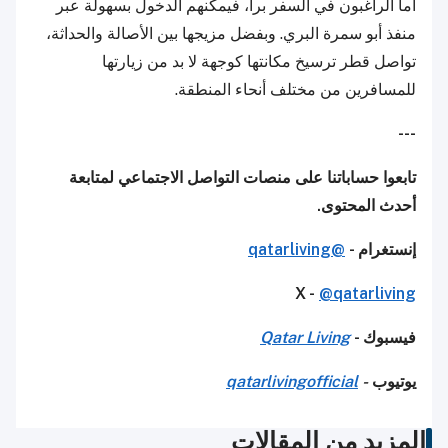
أما الراغبون في السفر براً، فيمكنهم الدخول بسهولة عبر
منفذ أبو سمرة البري. وبفضل مزيجها بين الأصالة والحداثة،
تواصل قطر ترسيخ مكانتها كوجهة لا بد من زيارتها
للمسافرين من مختلف أنحاء المنطقة.
---
تابعوا حساباتنا على منصات التواصل الاجتماعي لمتابعة
أحدث المحتوى.
إنستغرام -
@qatarliving
X -
@qatarliving
فيسبوك -
Qatar Living
يوتيوب
-
qatarlivingofficial
المزيد من المقالات