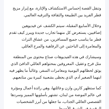
وتنقل القصة إحساس الاستكشاف والإثارة، مع إبراز مزيج
قطر الفريد بين الطبيعة والثقافة والترفيه العالمي.
وخلال الأسابيع المقبلة، سيتم الكشف عن فيديوهين
إضافيين، يستعرض كل منهما تجارب جديدة ويبرز كيف تقدم
قطر ما يناسب جميع المسافرين، من عشاق التراث
والمغامرة إلى الباحثين عن الرفاهية والمرح العائلي.
وسيشارك في هذه الفيديوهات صناع محتوى من المنطقة
مثل فرح وعقيل، المعروفين بمحتواهم العائلي الدافئ الذي
يوثق لحظاتهم اليومية ومغامرات السفر، وغالباً ما يظهر فيه
ابنهما الصغير آدم، الذي يحظى بشعبية كبيرة بين متابعيهم.
كما ستظهر كارين وازن وعائلتها، وهي رائدة أعمال ومؤثرة
في عالم الموضة من لبنان، تشتهر بأسلوبها المميز وسردها
القصصي العائلي الجذاب، ما جعلها من أبرز الشخصيات
الرقمية في الشرق الأوسط.