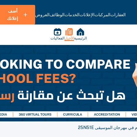
أضف
العقارات
المركبات
الإعلانات
الخدمات
الوظائف
العروض
إعلانك
الرئيسية
الأخبار
الفعاليات
ي مهرجان الموسيقى 25N51E