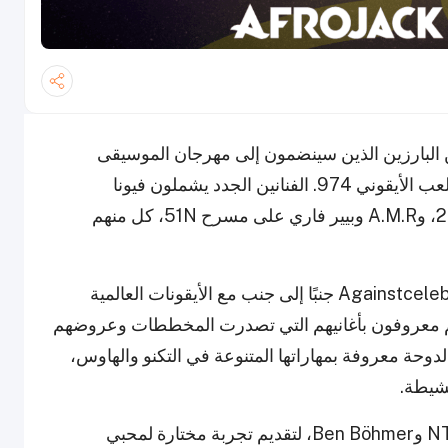
 البارزين الذين سينضمون إلى مهرجان الموسيقى
25N51E، الذي سيقام في 30 يناير 2026 في الملعب الأيقوني 974. الفنانين الجدد يشملون فيونا
وAgainstcelebrities على المسرح الرئيسي 25E، وA.M.R وبيير فاري على مسرح 51N، كل منهم
سيعرض المسرح الرئيسي 25E الآن فيونا وAgainstcelebrities جنبًا إلى جنب مع الأيقونات العالمية
عهم معروفون بأغانيهم التي تصدرت المخططات وعروضهم
لدوحة معروفة بمهاراتها المتنوعة في التكنو والهاوس،
على مسرح 51N، ينضم A.M.R وبيير فاري إلى NTO وBen Böhmer، لتقديم تجربة مختارة لمحبي