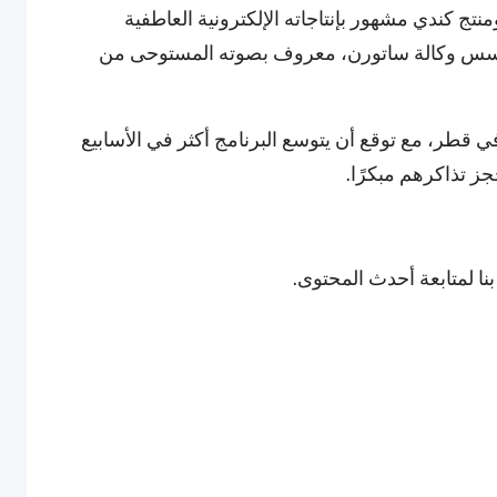
 الحديثة. A.M.R هو دي جي ومنتج كندي مشهور بإنتاجاته الإلكترونية العاطفية
مؤسس وكالة ساتورن، معروف بصوته المستوحى من
سيقى 25N51E علامة بارزة في قطر، مع توقع أن يتوسع البرنامج أكثر في الأسابيع
ز تذاكرهم مبكرًا.
نا لمتابعة أحدث المحتوى.