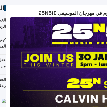
ال
في مهرجان الموسيقى 25N51E
الخط
الرس
كيفي
المس
من ن
الخط
رحلا