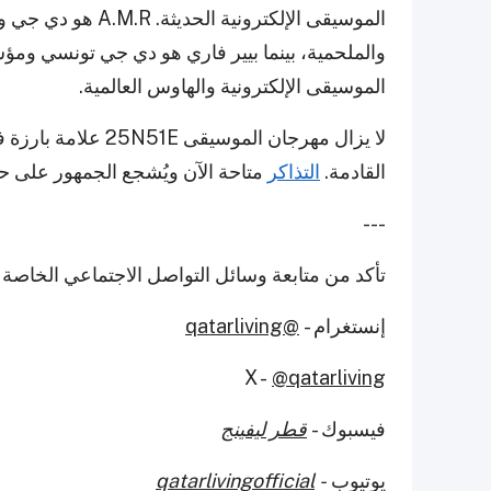
الموسيقى الإلكترونية
والملحمية، بينما بيير فاري هو دي جي تونسي و
الموسيقى الإلكترونية والهاوس العالمية.
لا يزال مهرجان المو
القادمة.
التذاكر
متاحة الآن ويُشجع الجمهور على حج
---
تأكد من متابعة وسائل التواصل الاجتماعي الخاصة ب
إنستغرام -
@qatarliving
X -
@qatarliving
فيسبوك -
قطر ليفينج
يوتيوب
-
qatarlivingofficial