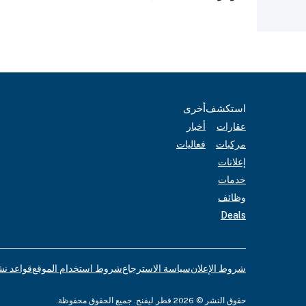
استكشف
أخرى
عقارات
أخبار
مركبات
فعاليات
إعلانات
خدمات
وظائف
Deals
شروط الإعلان
سياسة الاسترجاع
شروط استخدام الموقع
قواعد نش
حقوق النشر © 2026 قطر ليفنج. جميع الحقوق محفوظة.