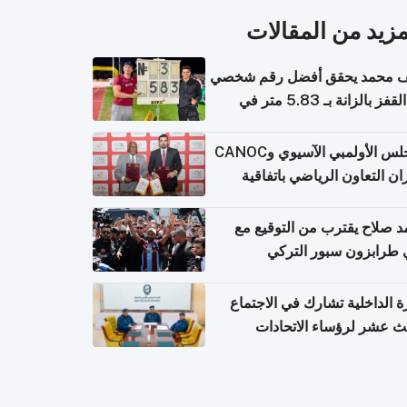
مزيد من المقالات
 محمد يحقق أفضل رقم شخصي
في القفز بالزانة بـ 5.83 متر في
يا
المجلس الأولمبي الآسيوي وCANOC
ان التعاون الرياضي باتفاقية
ة
 صلاح يقترب من التوقيع مع
 طرابزون سبور التركي
ة الداخلية تشارك في الاجتماع
لث عشر لرؤساء الاتحادات
اضية الشرطية بدول مجلس
اون