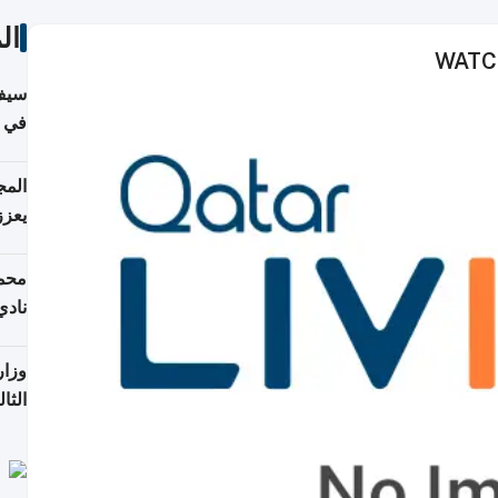
ال
WATCH
سيف
ألمان
يعزز
جديد
محمد
نادي
وزار
الثا
الري
التع