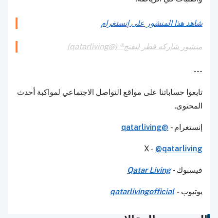
شاهد هذا المنشور على إنستغرام
منشور شاركه قطر ليفنج® (@qatarliving)
---
تابعوا حساباتنا على مواقع التواصل الاجتماعي لمواكبة أحدث
المحتوى.
إنستغرام -
@qatarliving
X -
@qatarliving
فيسبوك -
Qatar Living
يوتيوب
-
qatarlivingofficial