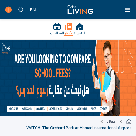
الرئيسية
الأخبار
الفعاليات
مقال
WATCH: The Orchard Park at Hamad International Airport