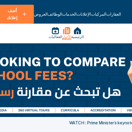
أضف
العقارات
المركبات
الإعلانات
الخدمات
الوظائف
العروض
إعلانك
الرئيسية
الأخبار
الفعاليات
WATCH : Prime Minister’s keynot