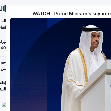
ال
WATCH : Prime Minister’s keynot
السع
اتفا
إقلي
وزار
التص
مهرج
من 148,000 زائر
إطلا
البيئ