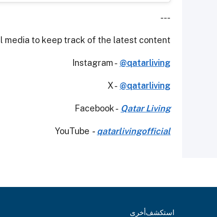
---
 media to keep track of the latest content.
Instagram -
@qatarliving
X -
@qatarliving
Facebook -
Qatar Living
YouTube
-
qatarlivingofficial
استكشف
أخرى