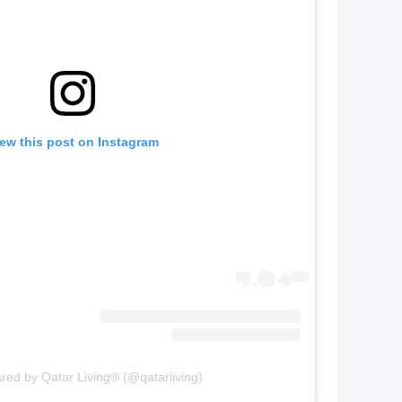
ew this post on Instagram
ared by Qatar Living® (@qatarliving)