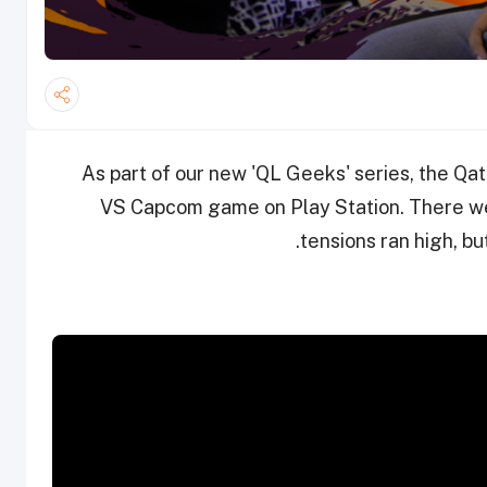
As part of our new 'QL Geeks' series, the Qa
VS Capcom game on Play Station. There we
tensions ran high, b