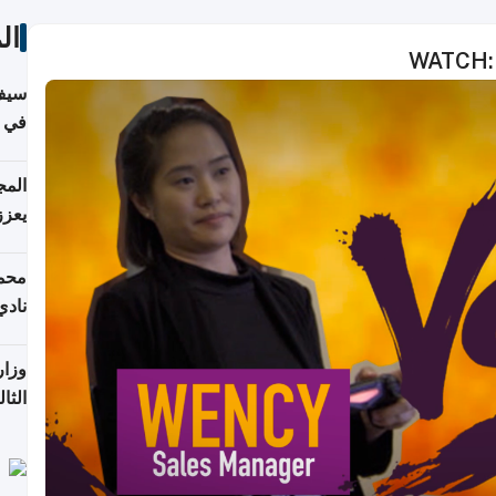
ال
WATCH: 
سيف
ألمان
يعزز
جديد
محمد
نادي
وزار
الثا
الري
التع