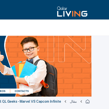
مقال
 QL Geeks - Marvel VS Capcom Infinite