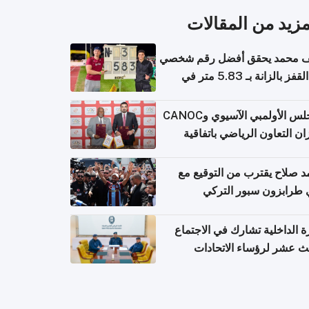
مزيد من المقالات
 محمد يحقق أفضل رقم شخصي
في القفز بالزانة بـ 5.83 متر في
يا
المجلس الأولمبي الآسيوي وCANOC
ان التعاون الرياضي باتفاقية
ة
 صلاح يقترب من التوقيع مع
 طرابزون سبور التركي
ة الداخلية تشارك في الاجتماع
لث عشر لرؤساء الاتحادات
اضية الشرطية بدول مجلس
اون