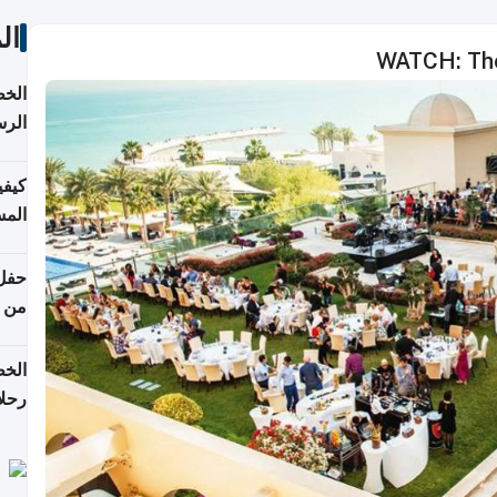
ال
WATCH: The
الخط
الرس
كيفي
المس
من ن
الخط
رحلا