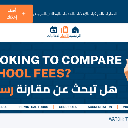
أضف
العقارات
المركبات
الإعلانات
الخدمات
الوظائف
العروض
إعلانك
الرئيسية
الأخبار
الفعاليات
WATCH: Th