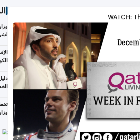
ال
WATCH: The
وزار
لشرا
ومر
الكو
السل
دليل
الخ
تخطط
وزار
الاس