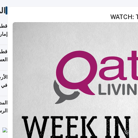
ال
WATCH: Th
قطر 
إمار
قطر 
العس
الأر
في 
الرس