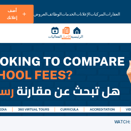
أضف
العقارات
المركبات
الإعلانات
الخدمات
الوظائف
العروض
إعلانك
الرئيسية
الأخبار
الفعاليات
WATCH: T