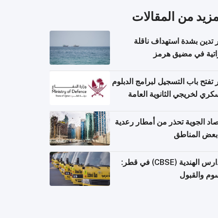
مزيد من المقالات
تدين بشدة استهداف ناقلة
اتية في مضيق هرمز
تفتح باب التسجيل لبرامج الدبلوم
كري لخريجي الثانوية العامة
صاد الجوية تحذر من أمطار رعدية
بعض المناطق
المدارس الهندية (CBSE) في قطر:
وم والقبول