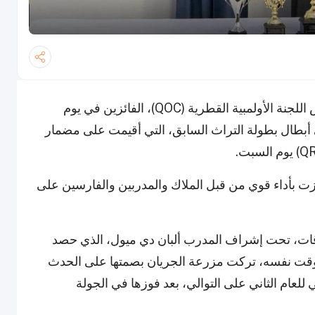
انتخب سعادة الشيخ جوعان بن حمد آل ثاني، رئيس اللجنة الأولمبية القطرية (QOC)، الفائزين في يوم
ى أبطال بطولة التراث السابق، التي أقيمت على مضمار
لهمة، تميزت بأداء قوي من قبل الملاك والمدربين والفارسين على
ات، تحت إشراف المدرب ألبان دي ميول، الذي حصد
لوقت نفسه، تركت مزرعة الجريان بصمتها على الحدث
للعام الثاني على التوالي، بعد فوزها في الجولة