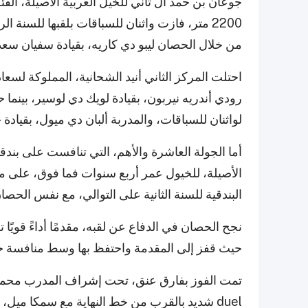
جوعان بن حمد آل ثاني للخيل العربية الأصيلة، الف
2200 متر، فازت واثنان للسباقات بلقبها للسنة
من خلال الحصان ليبو دي كاريه، بقيادة سفيان سع
احتلت المركز الثاني أنيد الشحانية، المملوكة لسع
لواثنان للسباقات، والمدربة ألبان دي ميول، بقياد
أما الجولة العاشرة والأهم، التي تنافست على بند
البندقية للسنة الثانية على التوالي، مع نفس الحصا
نجح الحصان في الدفاع عن لقبه، مقدمًا أداءً قويًا 
حيث قفز إلى المقدمة واحتفظ بها وسط منافسة جم
تمت الفوز بفارق عنق، تحت إشراف المدرب محمد ح
duel شديد بالقرب من خط النهاية مع سمكا ميل، 