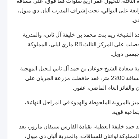
ئة الثالثة، للخيول عمر أربع سنوات فما فوق، على مسافة
 الرابعة على التوالي، تحت إشراف المدرب ألبان دي ميول،
دي.
ادة الشيخة ريم بنت محمد بن خليفة آل ثاني، والمدربة
رودي أندريه نيربون، بقيادة لويك دي لوسير، بينما حصلت على المركز الثالث RB ماري ليلى، المملوكة
ة جيمس دويل.
قية سعادة الشيخ جوعان بن حمد آل ثاني للخيل المهجنة
الأصيلة، للخيول عمر أربع سنوات فما فوق، على مسافة 2200 متر، فقد حافظت مزرعة الجريان على
ن والفائز العام الماضي، عفور.
تميز بالمرونة الملحوظة والهدوء في المراحل النهائية،
اعية قوية.
مد خليفة العطية، بقيادة الفارس ستيفان مازور، بعد
المملوكة لواثنان للسباقات، والمدربة ألبان دي ميول،