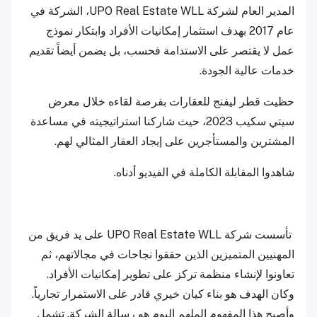
المدير العام لشركة UPO Real Estate WLL، الشركة في
عام 2017 بهدف استثمار إمكانيات الأفراد وابتكار نموذج
عمل لا يقتصر على الاستدامة فحسب، بل يضمن أيضاً تقديم
خدمات عالية الجودة.
حظيت قطر ليفنج للعقارات بفرصة لقاءه خلال معرض
سيتي سكيب 2023، حيث شاركنا استراتيجيته في مساعدة
المشترين والمستأجرين على إيجاد العقار المثالي لهم.
شاهدوا المقابلة الكاملة في الفيديو أدناه.
تأسست شركة UPO Real Estate WLL على يد فريق من
المهنيين المتميزين الذين حققوا نجاحات في مجالاتهم، ثم
تعاونوا لإنشاء منظمة تركز على تطوير إمكانيات الأفراد.
وكان الهدف هو بناء كيان خيري قادر على الاستمرار تجارياً.
وأصبح هذا المفهوم الملهم اليوم هو رسالة الشركة. تشمل