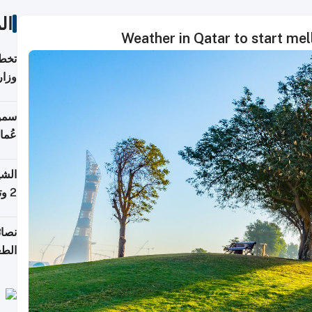
ال
Weather in Qatar to start mel
تخطط
وزار
الاس
سمو 
عُما
الشي
2 وتصل إلى 11 قمة فوق 8,000 متر
نصائ
الطع
والت