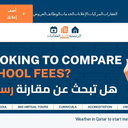
أضف
العقارات
المركبات
الإعلانات
الخدمات
الوظائف
العروض
إعلانك
الرئيسية
الأخبار
الفعاليات
Weather in Qatar to start me