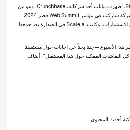
وأشار إلى أنه منذ مؤتمر Web Summit قطر 2024، أظهرت بيانات أحد شركائه، Crunchbase، وهو من
أبرز المصادر العالمية للشركات الناشئة، أن 148 شركة شاركت في مؤتمر Web Summit قطر 2024
جمعت منذ ذلك الحين ما يقارب 30 مليار دولار من الاستثمارات، وكانت Scale.ai في الصدارة بعد جمعها
عنا — 25,000 شخص في قطر هذا الأسبوع — جئنا بحثاً عن إجابات حول مستقبلنا
 كل النقاشات الممكنة حول هذا المستقبل"، أضاف
اكبة أحدث المحتوى.