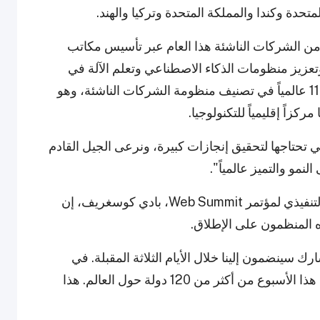
متحدة وكندا والمملكة المتحدة وتركيا والهند.
 من الشركات الناشئة هذا العام عبر تأسيس مكاتب
وتعزيز منظومات الذكاء الاصطناعي وتعلم الآلة في
الدول". وأشار إلى صعود قطر السريع إلى المركز 11 عالمياً في تصنيف منظومة الشركات الناشئة، وهو
كزاً إقليمياً للتكنولوجيا.
ي تحتاجها لتحقيق إنجازات كبيرة، ونرعى الجيل القادم
نمو والتميز عالمياً".
وفي كلمته خلال الحدث، قال المؤسس والرئيس التنفيذي لمؤتمر Web Summit، بادي كوسغريف، إن
 المنظمون على الإطلاق.
"يسعدني أن أقول إن أكثر من 7,500 مشارك سينضمون إلينا خلال الأيام الثلاثة المقبلة. في
الواقع، هناك أكثر من 25,000 مشارك في الدوحة هذا الأسبوع من أكثر من 120 دولة حول العالم. هذا