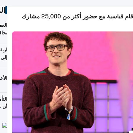
ال
انطلاق مؤتمر Web Summit قطر 2025 بأرقام قياسية مع حضور أكثر من 25,000 مشارك
العم
تحاف
ورا
ارتف
الربع
الأع
التأ
أن ت