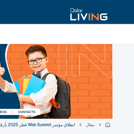
مقال
انطلاق مؤتمر Web Summit قطر 2025 بأرقام قياسية مع حضور أكثر من 25,000 مشارك و1,250 شركة ناشئة