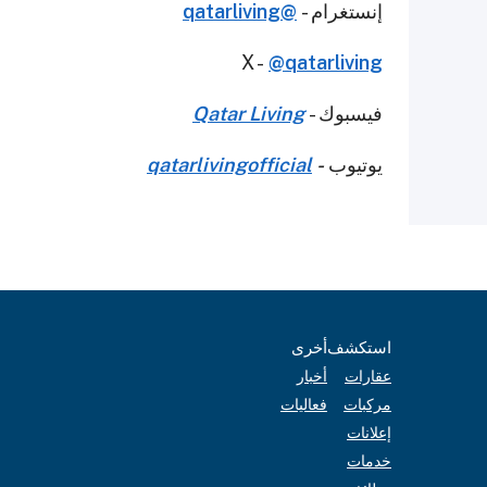
إنستغرام -
@qatarliving
X -
@qatarliving
فيسبوك -
Qatar Living
يوتيوب
-
qatarlivingofficial
استكشف
أخرى
عقارات
أخبار
مركبات
فعاليات
إعلانات
خدمات