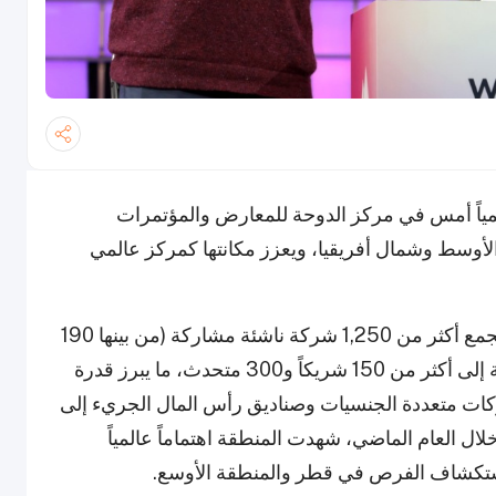
Web Sum قطر 2025 أبوابه رسمياً أمس في مركز الدوحة للمعارض والمؤتمرات
الأوسط وشمال أفريقيا، ويعزز مكانتها كمركز عالمي
ويقام الحدث في الفترة من 23 إلى 26 فبراير، ويجمع أكثر من 1,250 شركة ناشئة مشاركة (من بينها 190
شركة من قطر)، وأكثر من 500 مستثمر، بالإضافة إلى أكثر من 150 شريكاً و300 متحدث، ما يبرز قدرة
ات متعددة الجنسيات وصناديق رأس المال الجريء إلى
 العام الماضي، شهدت المنطقة اهتماماً عالمياً
ستكشاف الفرص في قطر والمنطقة الأوسع.