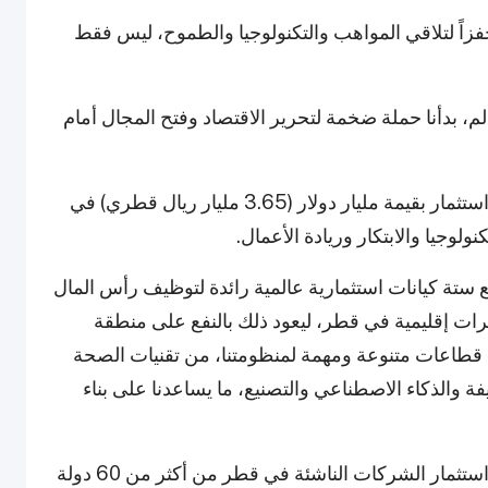
Web Summi قطر أصبح محفزاً لتلاقي المواهب والتكنولوجيا والطموح، ليس فقط
لم، بدأنا حملة ضخمة لتحرير الاقتصاد وفتح المجال أمام
وكان جهاز قطر للاستثمار (QIA) قد أطلق صندوق استثمار بقيمة مليار دولار (3.65 مليار ريال قطري) في
ولوجيا والابتكار وريادة الأعمال.
ع ستة كيانات استثمارية عالمية رائدة لتوظيف رأس المال
 مقرات إقليمية في قطر، ليعود ذلك بالنفع على منطقة
 قطاعات متنوعة ومهمة لمنظومتنا، من تقنيات الصحة
يفة والذكاء الاصطناعي والتصنيع، ما يساعدنا على بناء
وأضاف أن أكثر من 2,000 شركة تقدمت لبرنامج استثمار الشركات الناشئة في قطر من أكثر من 60 دولة