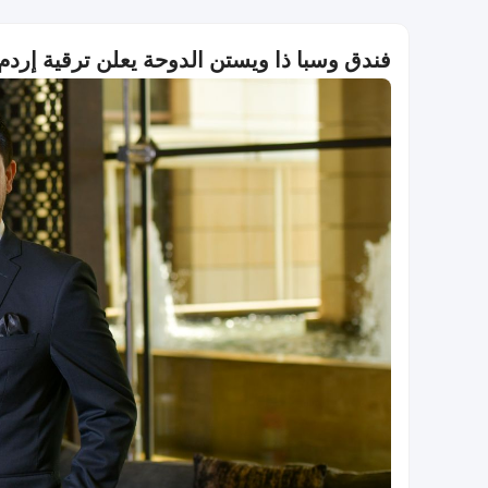
فندق وسبا ذا ويستن الدوحة يعلن ترقية إردم أونال إل