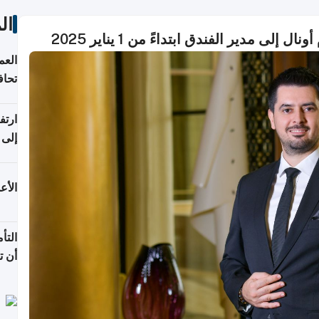
ال
ى مدير الفندق ابتداءً من 1 يناير 2025
العم
تحاف
ورا
ارتف
الربع
الأع
التأ
أن ت