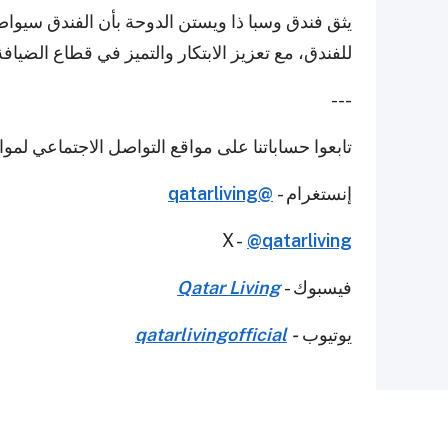
يثق فندق وسبا ذا ويستن الدوحة بأن الفندق سيوا
للفندق، مع تعزيز الابتكار والتميز في قطاع الضيافة
---
تابعوا حساباتنا على مواقع التواصل الاجتماعي لمو
إنستغرام -
@qatarliving
X -
@qatarliving
فيسبوك -
Qatar Living
يوتيوب
-
qatarlivingofficial