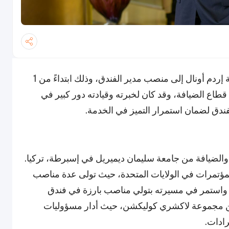
يسر فندق وسبا ذا ويستن الدوحة الإعلان عن ترقية إردم أونال إلى منصب مدير الفندق، وذلك ابتداءً من 1
تع إردم بخبرة تزيد عن 14 عاماً في قطاع الضيافة، وقد كان لخبرته وقيادته دور كبير في
ندق لضمان استمرار التميز في الخدمة.
والضيافة من جامعة سليمان ديميريل في إسبرطة، تركيا.
 في أحد أكبر فنادق المؤتمرات في الولايات المتحدة، حيث تولى عدة مناصب
. واستمر في مسيرته بتولي مناصب بارزة في فندق
من مجموعة لاكشري كوليكشن، حيث أدار مسؤوليات
رادات.