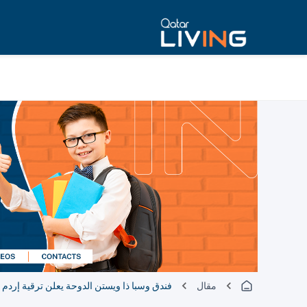
مقال
فندق وسبا ذا ويستن الدوحة يعلن ترقية إردم أونال إلى