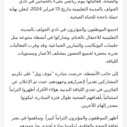
والصحة، فعالياتها بيوم رياضي مليء بالحماس في نادي
الجولف بالمدينة التعليمية بتاريخ 13 فبراير 2024، لتعلن نهاية
حملة ناجحة للحياة الصحية.
اجتمع الموظفون والمؤثرون في نادي الجولف بالمدينة
التعليمية للاحتفال بالختام، وشاركوا في أنشطة متنوعة مثل
جلسات البوتكامب والتمارين الجماعية. وقد وفرت الفعاليات
تجربة محفزة لجميع الحضور بمختلف الأعمار ومستويات
اللياقة.
إلى جانب الأنشطة، حرصت مبادرة "موف ويل" على تكريم
المشاركين تقديراً لإصرارهم وجهودهم، حيث تم الإعلان عن
الفائزين في تحدي اللياقة البدنية. هؤلاء الأفراد أظهروا التزاماً
استثنائياً بأهدافهم الصحية طوال فترة المبادرة، ليكونوا
مصدر إلهام للآخرين.
أظهر الموظفون والمؤثرون التزاماً كبيراً، وساهموا في نشر
ثقافة الصحة والعافية، ليكونوا نماذج يُحتذى بها. جهودهم