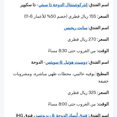
اسم الفندق:
إنتركونتيننتال الدوحة ذا سيتي
- ذا سكوير
السعر:
155 ريال قطري (خصم 50% للأعمار 6-11)
اسم الفندق:
سانت ريجيس
السعر:
270 ريال قطري
الوقت:
من الغروب حتى 8:30 مساءً
اسم الفندق:
دوسيت هوتيل & سويتس
- الدوحة
المطبخ:
بوفيه عالمي، محطات طهي مباشرة، ومشروبات
خفيفة
السعر:
325 ريال قطري
الوقت:
من الغروب حتى 8:00 مساءً
اسم الفندق:
فندق أبسك الدوحة & ريزيدنسز
، فندق IHG