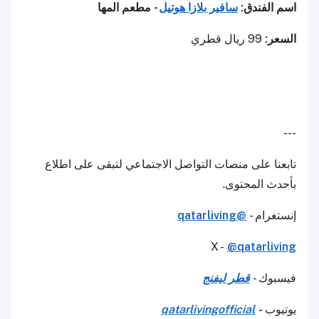
اسم الفندق:
سافير بلازا هوتيل
- مطعم المها
السعر:
99 ريال قطري
---
تابعنا على منصات التواصل الاجتماعي لتبقى على اطلاع
بأحدث المحتوى.
إنستغرام -
@qatarliving
X -
@qatarliving
فيسبوك -
قطر ليفنج
يوتيوب
-
qatarlivingofficial