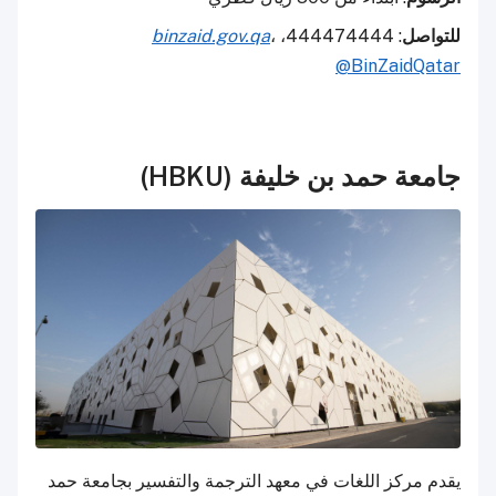
للتواصل
: 444474444،
،
binzaid.gov.qa
@BinZaidQatar
جامعة حمد بن خليفة (HBKU)
يقدم مركز اللغات في معهد الترجمة والتفسير بجامعة حمد