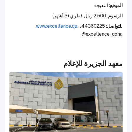
الموقع
: النعيجة
الرسوم
: 2,500 ريال قطري (3 أشهر)
للتواصل
: 44360225،
،
www.excellence.qa
@excellence_doha
معهد الجزيرة للإعلام