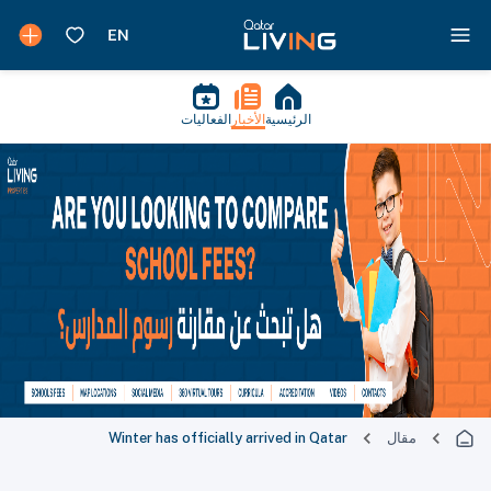
الرئيسية
الأخبار
الفعاليات
مقال
Winter has officially arrived in Qatar