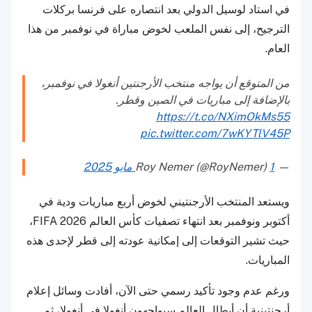
في استاد لوسيل الدولي بعد انتصاره على فرنسا بركلات
الترجيح، إلى نفس الملعب لخوض مباراة في نوفمبر من هذا
العام.
من المتوقع أن يواجه منتخب الأرجنتين أنغولا في نوفمبر،
بالإضافة إلى مباريات في الصين وقطر.
https://t.co/NXimOkMs55
pic.twitter.com/7wKYTlV45P
— Roy Nemer (@RoyNemer)
1 مايو 2025
ويستعد المنتخب الأرجنتيني لخوض أربع مباريات ودية في
أكتوبر ونوفمبر بعد انتهاء تصفيات كأس العالم FIFA 2026،
حيث تشير التوقعات إلى إمكانية عودته إلى قطر لإحدى هذه
المباريات.
ورغم عدم وجود تأكيد رسمي حتى الآن، أفادت وسائل إعلام
أرجنتينية أن أبطال العالم سيواجهون أنغولا في أنغولا، ثم