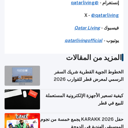
إنستغرام -
@qatarliving
X -
@qatarliving
فيسبوك -
Qatar Living
يوتيوب
-
qatarlivingofficial
المزيد من المقالات
الخطوط الجوية القطرية شريك السفر
الرسمي لمعرض قطر للقوارب 2026
كيفية تسعير الأجهزة الإلكترونية المستعملة
للبيع في قطر
حفل KARAKK 2026 يجمع خمسة من نجوم
الموسيقى الهندية في الدوحة