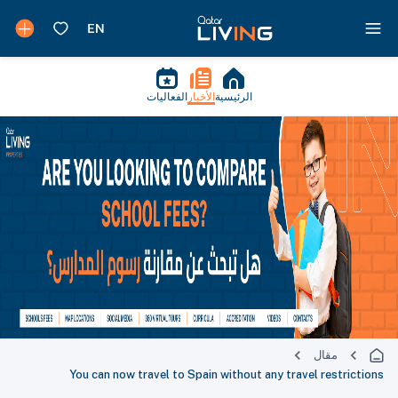
الرئيسية
الأخبار
الفعاليات
مقال
You can now travel to Spain without any travel restrictions