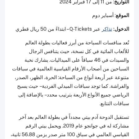
التواريخ
: من 11 إلى 17 فبراير 2024
الموقع
: أسباير دوم
الدخول:
تذاكر
عبر Q-Tickets – ابتداءً من 50 ريال قطري
تُعد منافسات السباحة من أبرز فعاليات بطولة العالم
للألعاب المائية في كل نسخة، حيث يتنافس الرجال
والسيدات في 46 سباقاً على الميداليات. يشارك نخبة
السباحين من أصحاب الأرقام القياسية العالمية في سباقات
متنوعة عبر أربعة أنواع من السباحة: الحرة، الظهر، الصدر،
والفراشة. كما توجد سباقات الميدلي الفردية – حيث يسبح
الرياضي جميع الأنواع الأربعة بترتيب محدد – بالإضافة إلى
سباقات التتابع.
تستقبل الدوحة آدم بيتي مجدداً في بطولة العالم بعد آخر
مشاركة له في جوانجو عام 2019. ويحمل بيتي الرقم
القياسي العالمي في سباق 100 متر صدر بزمن 56.88 ثانية،