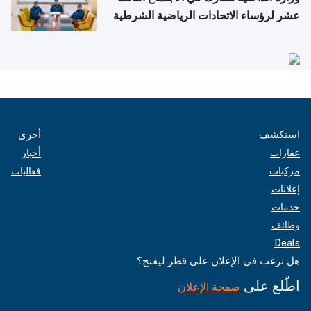
عشر لرؤساء الاتحادات الرياضية الشرطية
بدول مجلس التعاون
استكشف
أخرى
عقارات
أخبار
مركبات
فعاليات
إعلانات
خدمات
وظائف
Deals
هل ترغب في الإعلان على قطر ليفنج؟
اطّلع على
صفحة الإعلان