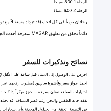
الرحلة 1: 8:00 صباحاً
الرحلة 2: 8:00 مساءً
رحلتان يومياً في كل اتجاه (قد تزداد مستقبلاً مع ت
دائماً تحقق من تطبيق MASAR لمعرفة أحدث الجداول.
نصائح وتذكيرات للسفر
احرص على الوصول إلى الميناء
قبل ساعة على الأقل
لإ
احمل
جواز سفر وتأشيرة ساريين
(مطلوب رفعهما عبر ال
اختيارات المقاعد تمتلئ بسرعة—احجز مبكراً إذا كنت تفضل
تفقد حالة الطقس والبحر (رغم قصر المسافة، قد تختلف
في التطبيق، تحقق من الجداول المحدثة وأي إشعارات لل