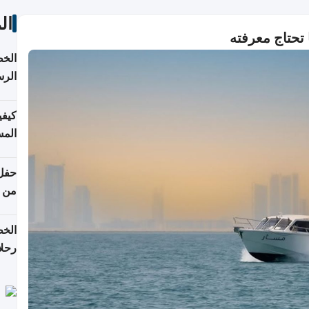
ال
 تحتاج معرفته
الخط
الرس
كيفي
المس
من ن
الخط
رحلا