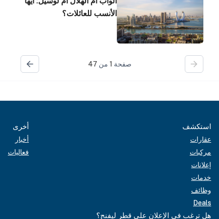
الواب أم الهلال أم لوسيل: أيها
الأنسب للعائلات؟
صفحة
1
من
47
استكشف
أخرى
عقارات
أخبار
مركبات
فعاليات
إعلانات
خدمات
وظائف
Deals
هل ترغب في الإعلان على قطر ليفنج؟