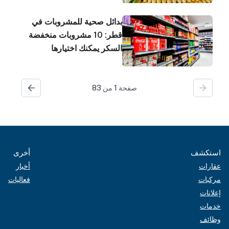
بدائل صحية للمشروبات في
قطر: 10 مشروبات منخفضة
السكر يمكنك اختيارها
صفحة
1
من
83
استكشف
أخرى
عقارات
أخبار
مركبات
فعاليات
إعلانات
خدمات
وظائف