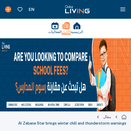
الرئيسية
الأخبار
الفعاليات
مقال
Al Zabana Star brings winter chill and thunderstorm warnings