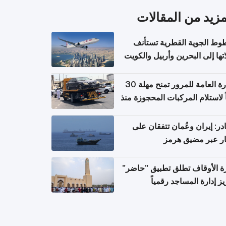
مزيد من المقالات
وط الجوية القطرية تستأنف
تها إلى البحرين وأربيل والكويت
ً من 8 أغسطس
الإدارة العامة للمرور تمنح مهلة 30
ً لاستلام المركبات المحجوزة منذ
 طويلة
ر: إيران وعُمان تتفقان على
ر عبر مضيق هرمز
ة الأوقاف تطلق تطبيق "حاضر"
يز إدارة المساجد رقمياً