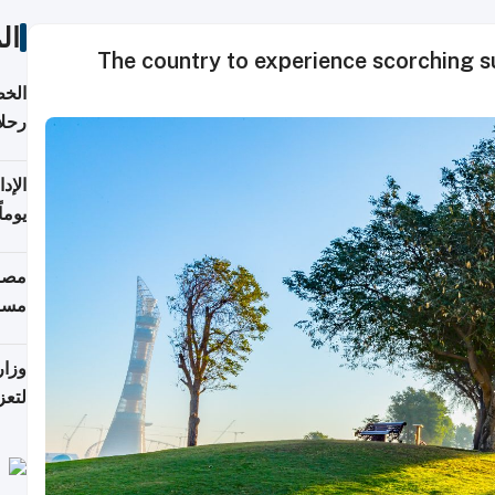
ال
The country to experience scorching 
الخط
رحلا
اعتبارا
يوما
فترة
مصاد
مسا
وزار
لتعز