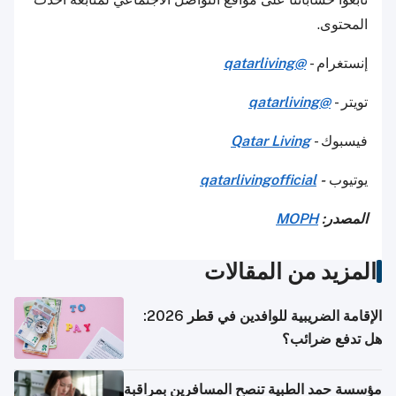
المحتوى.
إنستغرام -
@qatarliving
تويتر -
@qatarliving
فيسبوك -
Qatar Living
يوتيوب
-
qatarlivingofficial
المصدر:
MOPH
المزيد من المقالات
الإقامة الضريبية للوافدين في قطر 2026:
هل تدفع ضرائب؟
مؤسسة حمد الطبية تنصح المسافرين بمراقبة