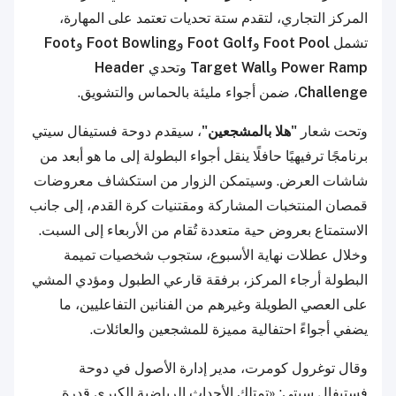
المركز التجاري، لتقدم ستة تحديات تعتمد على المهارة،
تشمل
Foot Pool
و
Foot Golf
و
Foot Bowling
و
Foot
Power Ramp
و
Target Wall
وتحدي
Header
Challenge
، ضمن أجواء مليئة بالحماس والتشويق.
وتحت شعار
"هلا بالمشجعين"
، سيقدم دوحة فستيفال سيتي
برنامجًا ترفيهيًا حافلًا ينقل أجواء البطولة إلى ما هو أبعد من
شاشات العرض. وسيتمكن الزوار من استكشاف معروضات
قمصان المنتخبات المشاركة ومقتنيات كرة القدم، إلى جانب
الاستمتاع بعروض حية متعددة تُقام من الأربعاء إلى السبت.
وخلال عطلات نهاية الأسبوع، ستجوب شخصيات تميمة
البطولة أرجاء المركز، برفقة قارعي الطبول ومؤدي المشي
على العصي الطويلة وغيرهم من الفنانين التفاعليين، ما
يضفي أجواءً احتفالية مميزة للمشجعين والعائلات.
وقال توغرول كومرت، مدير إدارة الأصول في دوحة
فستيفال سيتي: «تمتلك الأحداث الرياضية الكبرى قدرة