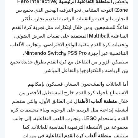
وتعكس
المنطقة التفاعلية الرئيسية (Hero Interactive
Zone)
التوجه المتنامي نحو الترفيه الهجين الذي يجمع بين
التجارب الواقعية والتقنيات الرقمية لتقديم تجارب أكثر
تفاعلًا للمشجعين. ومن خلال ابتكارات مثل تجربة كرة القدم
التفاعلية
Multiball
المعتمدة على تقنيات العرض الضوئي،
وتحديات كرة القدم بتقنية الواقع الافتراضي، وتجارب الألعاب
التنافسية عبر أجهزة
PS5 Pro
و
Nintendo Switch
،
سيتمكن الزوار من التفاعل مع كرة القدم بطرق جديدة تجمع
بين الرياضة والتكنولوجيا والتفاعل المباشر.
أما العائلات والمشجعون الصغار، فسيكون بإمكانهم
الاستمتاع بأجواء كرة القدم خارج المستطيل الأخضر من
خلال
منطقة ألعاب الأطفال
في الطابق الأول، والتي ستضم
أنشطة إبداعية مثل الرسم على الوجوه، وبناء مجسمات كرة
القدم باستخدام
LEGO
، وتجارب اللعب التفاعلية، إلى جانب
مجموعة من الأنشطة الترفيهية المناسبة للعائلات. كما
ستنتشر
منطقة ألعاب كرة القدم التفاعلية
في ممرات