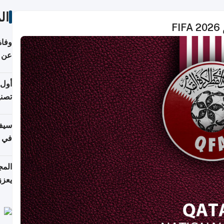
ال
F
وفاة
عن عمر 
أول 
تصنيف HPA في إن
سيف
ألمان
يعزز
جديد