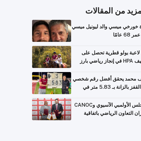
مزيد من المقالات
 خورخي ميسي والد ليونيل ميسي
68 عامًا
لاعبة بولو قطرية تحصل على
جاز رياضي بارز
 محمد يحقق أفضل رقم شخصي
في القفز بالزانة بـ 5.83 متر في
يا
المجلس الأولمبي الآسيوي وCANOC
ان التعاون الرياضي باتفاقية
ة