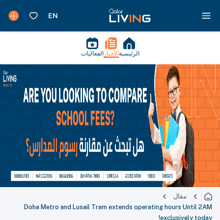
الرئيسية
الأخبار
الفعاليات
مقال
Doha Metro and Lusail Tram extends operating hours Until 2AM
exclusively today!