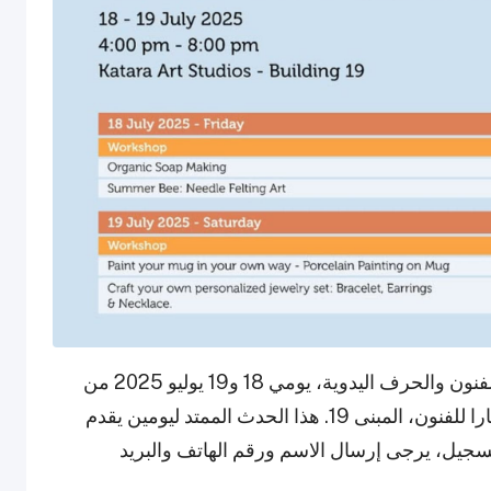
يدعوكم QatArt من جميع الأعمار لحضور ورشة الفنون والحرف اليدوية، يومي 18 و19 يوليو 2025 من
الساعة 4:00 حتى 8:00 مساءً في استوديوهات كتارا للفنون، المبنى 19. هذا الحدث الممتد ليومين يقدم
تسجيل، يرجى إرسال الاسم ورقم الهاتف والبريد