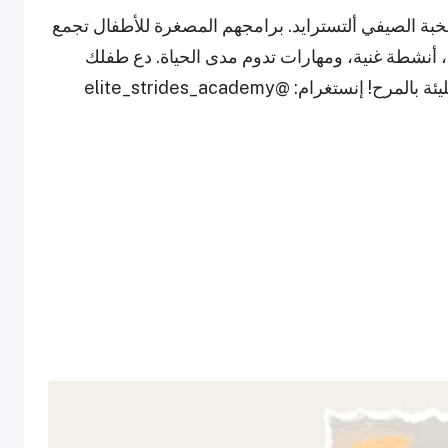
ى 13 سنة في مخيم النخبة الصيفي ألتسترايد. برامجهم المصغرة للأطفال تجمع
أنشطة غنية، ومهارات تدوم مدى الحياة. دع طفلك
غرام: @elite_strides_academy