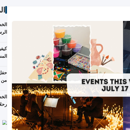
ال
الخط
الرس
كيفي
المس
من ن
الخط
رحلا