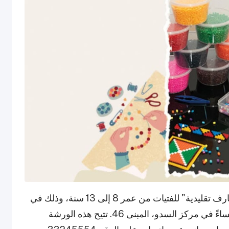
تستضيف كتارا ورشة إبداعية بعنوان "إطارات بزخارف تقليدية" للفتيات من عمر 8 إلى 13 سنة، وذلك في
16–17 يوليو 2025 من الساعة 4:00 حتى 6:00 مساءً في مركز السدو، المبنى 46. تتيح هذه الورشة