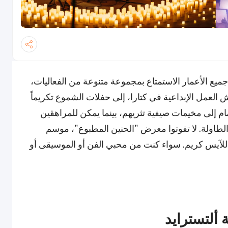
ميع الأعمار الاستمتاع بمجموعة متنوعة من الفعاليات،
 "الغميضة" لفرقة ALJ Sisters وورش العمل الإبداعية في كتارا، إلى حفلات الشموع تكريماً
ن للأطفال الانضمام إلى مخيمات صيفية تثريهم، بينما يمكن للمراهقين
الطاولة. لا تفوتوا معرض "الحنين المطبوع"، موسم
 للآيس كريم. سواء كنت من محبي الفن أو الموسيقى أو
 ألتسترايد