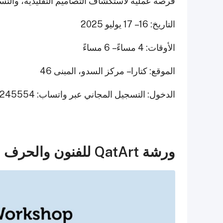
فرصة عملية لاستكشاف التصاميم التقليدية، والتسجيل 
التاريخ: 16 – 17 يوليو 2025
الأوقات: 4 مساءً – 6 مساءً
الموقع: كتارا – مركز السدو، المبنى 46
الدخول: التسجيل المجاني عبر واتساب: 33245554
ورشة QatArt للفنون والحرف اليدوية