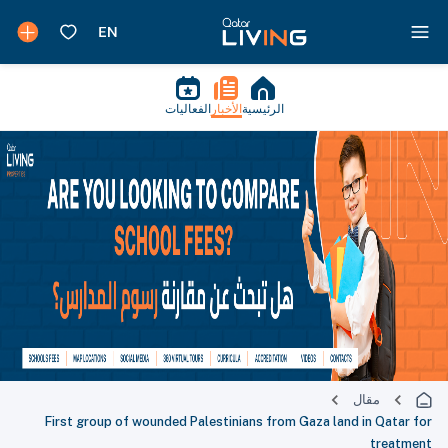
الرئيسية
الأخبار
الفعاليات
مقال
First group of wounded Palestinians from Gaza land in Qatar for
treatment