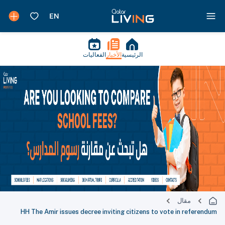
الرئيسية
الأخبار
الفعاليات
مقال
HH The Amir issues decree inviting citizens to vote in referendum