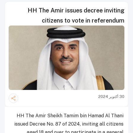
HH The Amir issues decree inviting
citizens to vote in referendum
30 أكتوبر 2024
HH The Amir Sheikh Tamim bin Hamad Al Thani
issued Decree No. 87 of 2024, inviting all citizens
aged 18 and over to participate in a general