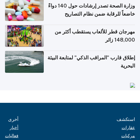
وزارة الصحة تصدر إرشادات حول 140 دواءً
خاضعاً للرقابة ضمن نظام التصاريح
الإلكترونية للسفر
مهرجان قطر للألعاب يستقطب أكثر من
148,000 زائر
إطلاق قارب "المراقب الذكي" لمتابعة البيئة
البحرية
استكشف
أخرى
عقارات
أخبار
مركبات
فعاليات