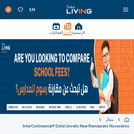
الرئيسية
الأخبار
الفعاليات
مقال
InterContinental® Doha Unveils New Restaurant Novecento