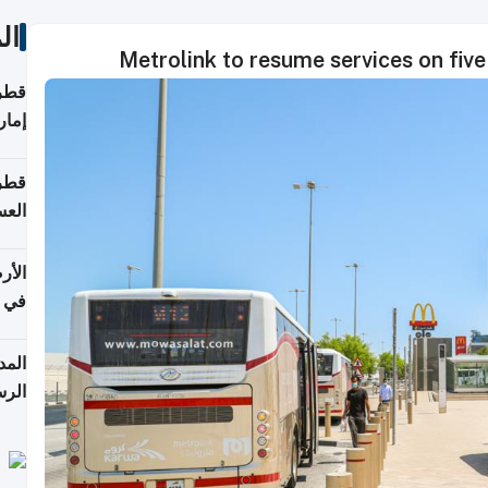
ال
Metrolink to resume services on fiv
قطر 
إمار
قطر 
العس
الأر
في 
الرس