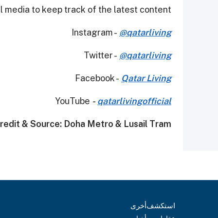
 media to keep track of the latest content.
Instagram -
@qatarliving
Twitter -
@qatarliving
Facebook -
Qatar Living
YouTube
-
qatarlivingofficial
edit & Source: Doha Metro & Lusail Tram
استكشف
أخرى