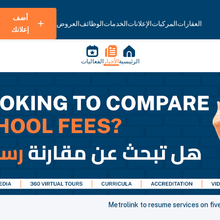
أضف
العقارات
المركبات
الإعلانات
الخدمات
الوظائف
العروض
إعلانك
الرئيسية
الأخبار
الفعاليات
Metrolink to resume services on fiv