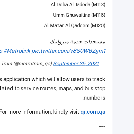
Al Doha Al Jadeda (M113)
Umm Ghuwailina (M116)
Al Matar Al Qadeem (M120)
مستجدات خدمة مترولينك
o
#Metrolink
pic.twitter.com/v8S0WBZgm1
September 25, 2021
— Doha Metro & Lusail Tram (@metrotram_qa)
pplication which will allow users to track
related to service routes, maps, and bus stop
numbers.
For more information, kindly visit
qr.com.qa
---