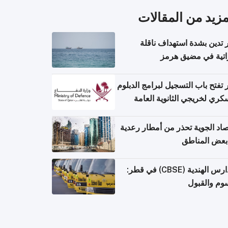
مزيد من المقالات
تدين بشدة استهداف ناقلة
اتية في مضيق هرمز
تفتح باب التسجيل لبرامج الدبلوم
كري لخريجي الثانوية العامة
صاد الجوية تحذر من أمطار رعدية
بعض المناطق
المدارس الهندية (CBSE) في قطر:
وم والقبول