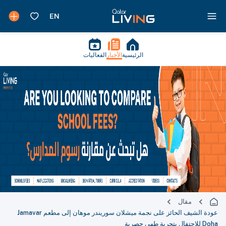
الرئيسية
الأخبار
الفعاليات
مقال
عودة الشيف الحائز على نجمة ميشلان سوريندر موهان إلى مطعم Jamavar
Doha للاحتفال بتجربة طهي حصرية