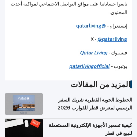
تابعوا حساباتنا على مواقع التواصل الاجتماعي لمواكبة أحدث
المحتوى.
إنستغرام -
@qatarliving
X -
@qatarliving
فيسبوك -
Qatar Living
يوتيوب
-
qatarlivingofficial
المزيد من المقالات
الخطوط الجوية القطرية شريك السفر
الرسمي لمعرض قطر للقوارب 2026
كيفية تسعير الأجهزة الإلكترونية المستعملة
للبيع في قطر