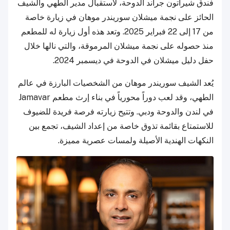
فندق شيراتون جراند الدوحة، لاستقبال مدير الطهي والشيف
الحائز على نجمة ميشلان سوريندر موهان في زيارة خاصة
من 17 إلى 22 فبراير 2025. وتعد هذه أول زيارة له للمطعم
منذ حصوله على نجمة ميشلان المرموقة، والتي نالها خلال
حفل دليل ميشلان في الدوحة في ديسمبر 2024.
يُعد الشيف سوريندر موهان من الشخصيات البارزة في عالم
الطهي، وقد لعب دوراً محورياً في بناء إرث مطعم Jamavar
في لندن والدوحة ودبي. وتتيح زيارته فرصة فريدة للضيوف
للاستمتاع بقائمة تذوق خاصة من إعداد الشيف، تجمع بين
النكهات الهندية الأصيلة ولمسات عصرية مميزة.