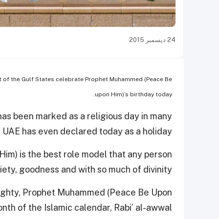
24 ديسمبر 2015
ost of the Gulf States celebrate Prophet Muhammed (Peace Be
upon Him)’s birthday today.
has been marked as a religious day in many
he UAE has even declared today as a holiday.
m) is the best role model that any person
piety, goodness and with so much of divinity.
lmighty, Prophet Muhammed (Peace Be Upon
onth of the Islamic calendar, Rabi’ al-awwal.