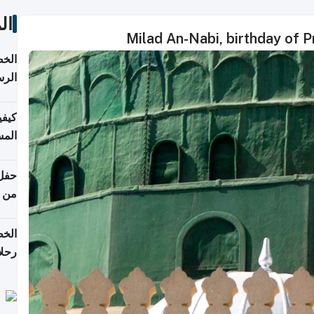
ال
Milad An-Nabi, birthday of
الخط
الرس
كيفي
المس
من ن
الخط
رحلا