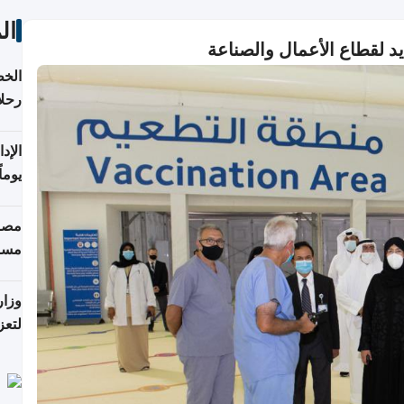
ال
د لقطاع الأعمال والصناعة
الخط
رحلا
اعتبارا
يوما
فترة
مصاد
مسا
وزار
لتعز