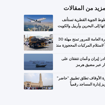
مزيد من المقالات
وط الجوية القطرية تستأنف
تها إلى البحرين وأربيل والكويت
ً من 8 أغسطس
الإدارة العامة للمرور تمنح مهلة 30
ً لاستلام المركبات المحجوزة منذ
 طويلة
ر: إيران وعُمان تتفقان على
ر عبر مضيق هرمز
ة الأوقاف تطلق تطبيق "حاضر"
يز إدارة المساجد رقمياً