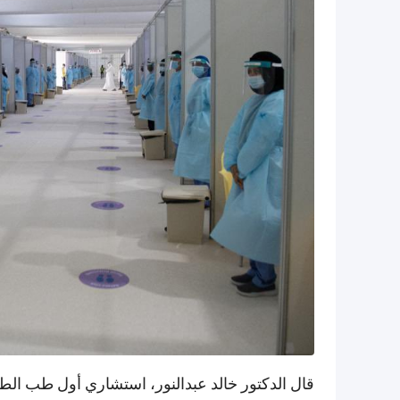
قال الدكتور خالد عبدالنور، استشاري أول طب ا