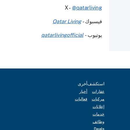
X -
@qatarliving
فيسبوك -
Qatar Living
يوتيوب
-
qatarlivingofficial
استكشف
أخرى
عقارات
أخبار
مركبات
فعاليات
إعلانات
خدمات
وظائف
Deals