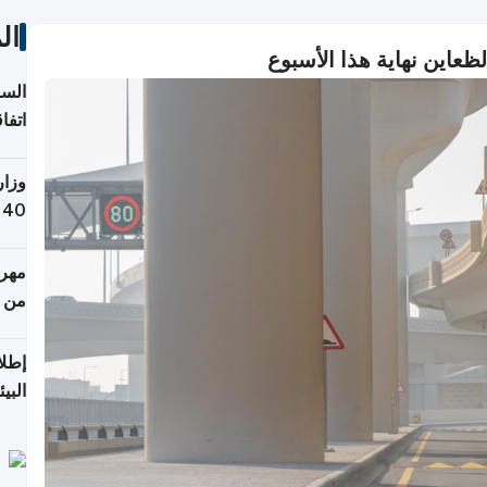
ال
اين نهاية هذا الأسبوع
السع
اتفا
إقلي
وزار
التص
مهرج
من 148,000 زائر
إطلا
البيئ