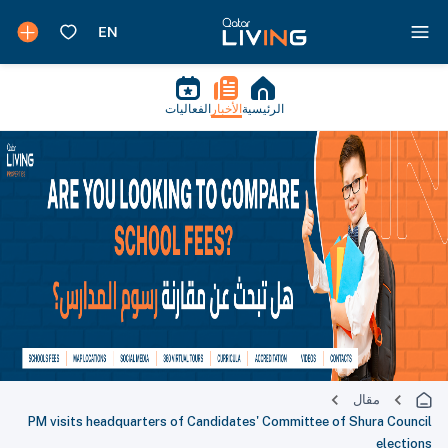
الرئيسية
الأخبار
الفعاليات
مقال
PM visits headquarters of Candidates' Committee of Shura Council
elections