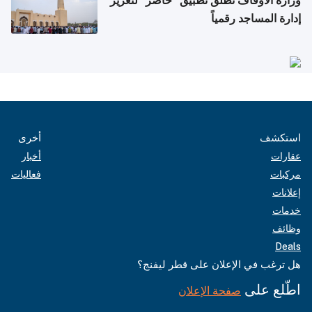
وزارة الأوقاف تطلق تطبيق "حاضر" لتعزيز
إدارة المساجد رقمياً
استكشف
أخرى
عقارات
أخبار
مركبات
فعاليات
إعلانات
خدمات
وظائف
Deals
هل ترغب في الإعلان على قطر ليفنج؟
اطّلع على
صفحة الإعلان