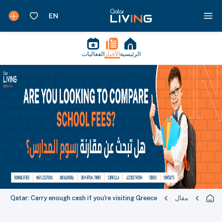
الرئيسية
الأخبار
الفعاليات
مقال
Qatar: Carry enough cash if you're visiting Greece