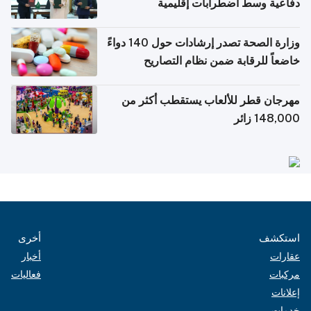
دفاعية وسط اضطرابات إقليمية
وزارة الصحة تصدر إرشادات حول 140 دواءً
خاضعاً للرقابة ضمن نظام التصاريح
الإلكترونية للسفر
مهرجان قطر للألعاب يستقطب أكثر من
148,000 زائر
استكشف
أخرى
عقارات
أخبار
مركبات
فعاليات
إعلانات
خدمات