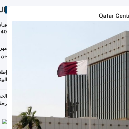
ال
Qatar Centr
وزار
التص
مهرج
من 148,000 زائر
إطلا
البيئ
الخط
رحلا
اعتبارا