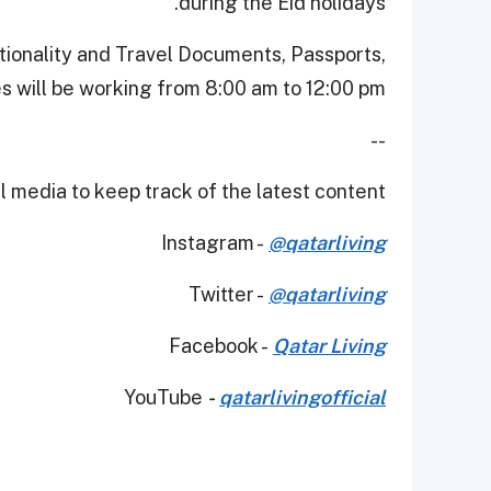
during the Eid holidays.
ionality and Travel Documents, Passports,
es will be working from 8:00 am to 12:00 pm.
--
 media to keep track of the latest content.
Instagram -
@qatarliving
Twitter -
@qatarliving
Facebook -
Qatar Living
YouTube
-
qatarlivingofficial