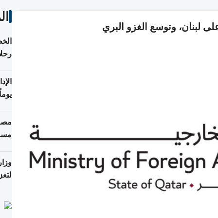
ال
لى لبنان، وتوسع الغزو البري
الخط
رحلا
اعتبارا
يوما
فترة
مصاد
مسا
وزار
لتعز