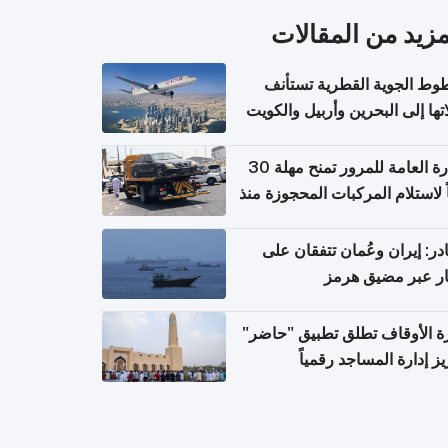
مزيد من المقالات
وط الجوية القطرية تستأنف
تها إلى البحرين وأربيل والكويت
ً من 8 أغسطس
الإدارة العامة للمرور تمنح مهلة 30
ً لاستلام المركبات المحجوزة منذ
 طويلة
ر: إيران وعُمان تتفقان على
ر عبر مضيق هرمز
ة الأوقاف تطلق تطبيق "حاضر"
يز إدارة المساجد رقمياً