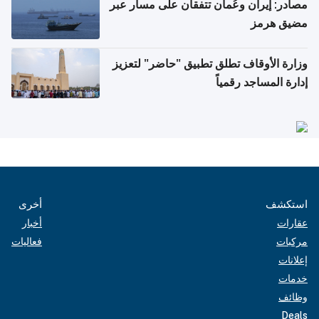
مصادر: إيران وعُمان تتفقان على مسار عبر
مضيق هرمز
وزارة الأوقاف تطلق تطبيق "حاضر" لتعزيز
إدارة المساجد رقمياً
استكشف
أخرى
عقارات
أخبار
مركبات
فعاليات
إعلانات
خدمات
وظائف
Deals