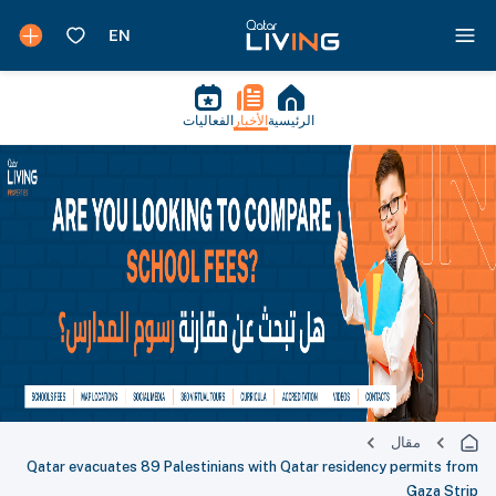
الرئيسية
الأخبار
الفعاليات
مقال
Qatar evacuates 89 Palestinians with Qatar residency permits from
Gaza Strip