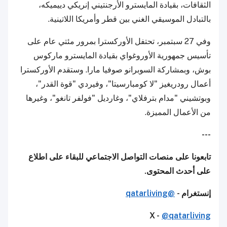
الثقافات، بقيادة المايسترو الأرجنتيني إنريكي دييميكه،
بالتبادل الموسيقي الغني بين قطر وأمريكا اللاتينية.
وفي 27 سبتمبر، تحتفل الأوركسترا بمرور مئتي عام على
تأسيس جمهورية الأوروغواي بقيادة المايسترو ماركوس
بوش، وبمشاركة السوبرانو صوفيا مارا. وستقدم الأوركسترا
أعمال رودريغيز "لا كومبارسيتا"، وفيردي "قوة القدر"،
وبوتشيني "مدام بترفلاي"، وغارديل "فولفر تانغو"، وغيرها
من الأعمال المميزة.
---
تابعونا على منصات التواصل الاجتماعي للبقاء على اطلاع
على أحدث المحتوى.
إنستغرام -
@qatarliving
X -
@qatarliving