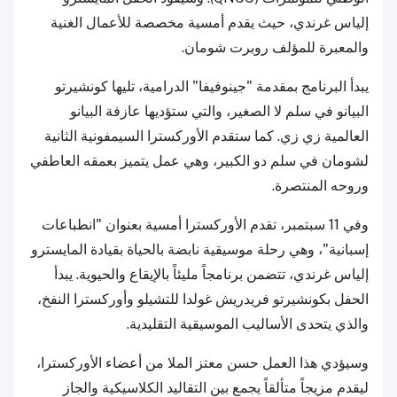
إلياس غرندي، حيث يقدم أمسية مخصصة للأعمال الغنية
والمعبرة للمؤلف روبرت شومان.
يبدأ البرنامج بمقدمة "جينوفيفا" الدرامية، تليها كونشيرتو
البيانو في سلم لا الصغير، والتي ستؤديها عازفة البيانو
العالمية زي زي. كما ستقدم الأوركسترا السيمفونية الثانية
لشومان في سلم دو الكبير، وهي عمل يتميز بعمقه العاطفي
وروحه المنتصرة.
وفي 11 سبتمبر، تقدم الأوركسترا أمسية بعنوان "انطباعات
إسبانية"، وهي رحلة موسيقية نابضة بالحياة بقيادة المايسترو
إلياس غرندي، تتضمن برنامجاً مليئاً بالإيقاع والحيوية. يبدأ
الحفل بكونشيرتو فريدريش غولدا للتشيلو وأوركسترا النفخ،
والذي يتحدى الأساليب الموسيقية التقليدية.
وسيؤدي هذا العمل حسن معتز الملا من أعضاء الأوركسترا،
ليقدم مزيجاً متألقاً يجمع بين التقاليد الكلاسيكية والجاز