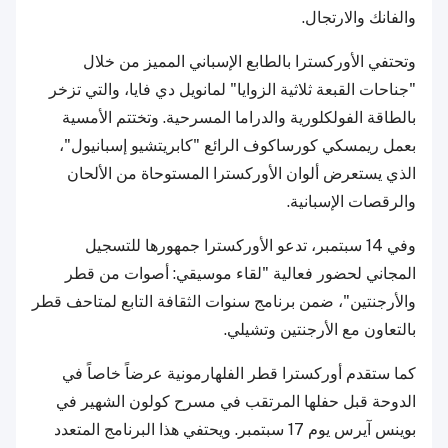
والفانك والارتجال.
وتحتفي الأوركسترا بالطابع الإسباني المميز من خلال
"جناحات القبعة ثلاثية الزوايا" لمانويل دي فايا، والتي تزخر
بالطاقة الفولكلورية والدراما المسرحية. وتختتم الأمسية
بعمل ريمسكي كورساكوف الرائع "كابريتشيو إسبانيول"،
الذي يستعرض ألوان الأوركسترا المستوحاة من الألحان
والرقصات الإسبانية.
وفي 14 سبتمبر، تدعو الأوركسترا جمهورها للتسجيل
المجاني لحضور فعالية "لقاء موسيقي: أصوات من قطر
والأرجنتين"، ضمن برنامج سنوات الثقافة التابع لمتاحف قطر
بالتعاون مع الأرجنتين وتشيلي.
كما ستقدم أوركسترا قطر الفلهارمونية عرضاً خاصاً في
الدوحة قبل حفلها المرتقب في مسرح كولون الشهير في
بوينس آيرس يوم 17 سبتمبر. ويحتفي هذا البرنامج المتعدد